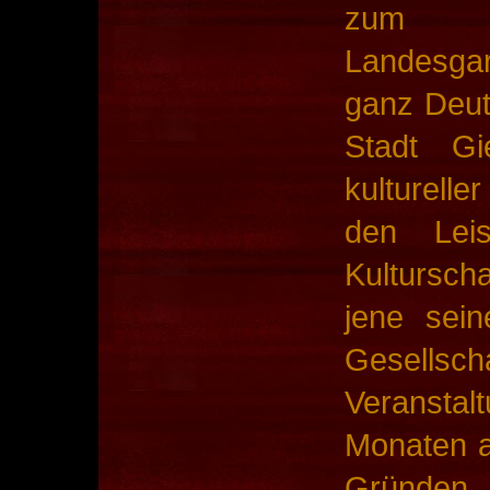
zum R
Landesga
ganz Deut
Stadt G
kulturelle
den Leis
Kultursch
jene sein
Gesellsc
Veranst
Monaten 
Gründe