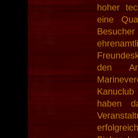
hoher tec
eine Qua
Besuch
ehrenam
Freundesk
den Anr
Marineve
Kanuclu
haben da
Veranst
erfolgrei