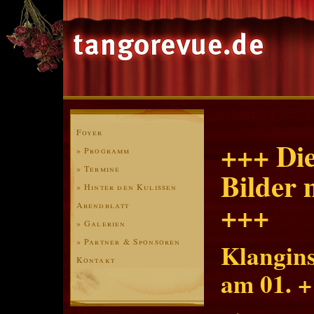
Foyer
+++ Di
» Programm
» Termine
Bilder 
» Hinter den Kulissen
+++
Abendblatt
» Galerien
» Partner & Sponsoren
Klangins
Kontakt
am 01. +