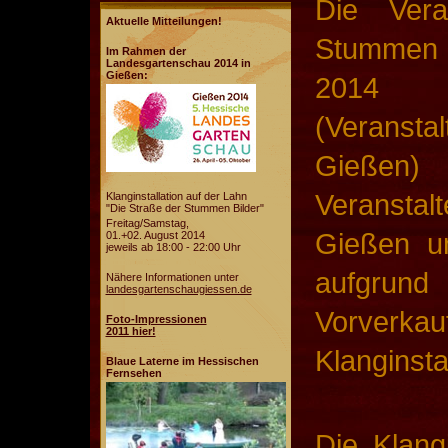
Die Vera
Aktuelle Mitteilungen!
Stummen B
Im Rahmen der
Landesgartenschau 2014 in
Gießen:
2014 
(Veransta
Gießen) 
Veranstal
Klanginstallation auf der Lahn
"Die Straße der Stummen Bilder"
Freitag/Samstag,
Gießen u
01.+02. August 2014
jeweils ab 18:00 - 22:00 Uhr
aufgr
Nähere Informationen unter
landesgartenschaugiessen.de
Vorverkauf
Foto-Impressionen
2011 hier!
Klanginsta
Blaue Laterne im Hessischen
Fernsehen
Die Klang