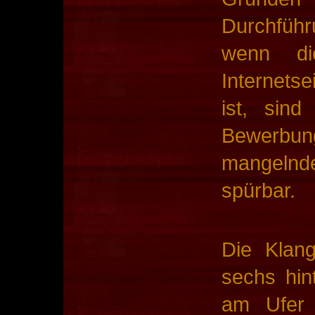
Durchfüh
wenn di
Internetse
ist, sind
Bewerbu
mangelnd
spürbar.
Die Klang
sechs hin
am Ufer 