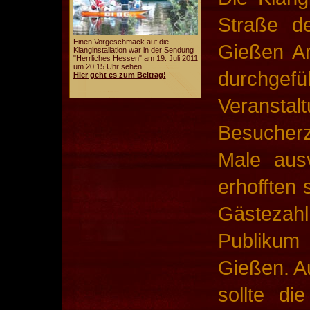
Straße de
Einen Vorgeschmack auf die
Gießen An
Klanginstallation war in der Sendung
"Herrliches Hessen" am 19. Juli 2011
um 20:15 Uhr sehen.
durchgefü
Hier geht es zum Beitrag!
Veranstal
Besucherz
Male aus
erhofften 
Gästezah
Publikum
Gießen. A
sollte die