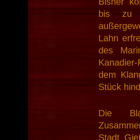
Bisher ko
bis zu
außergewö
Lahn erfr
des Mari
Kanadier
dem Klan
Stück hin
Die Bl
Zusammena
Stadt Gie